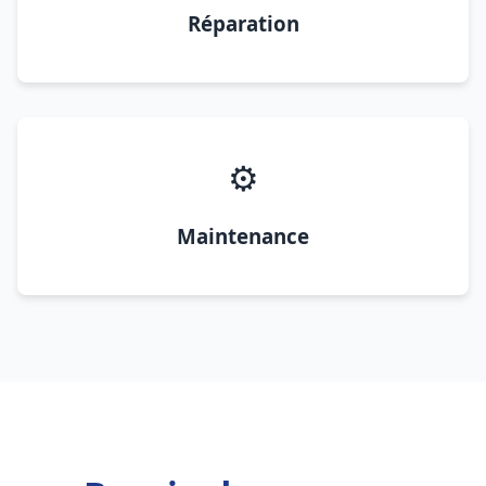
Réparation
⚙️
Maintenance