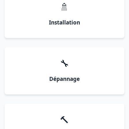
🚿
Installation
🔧
Dépannage
🔨