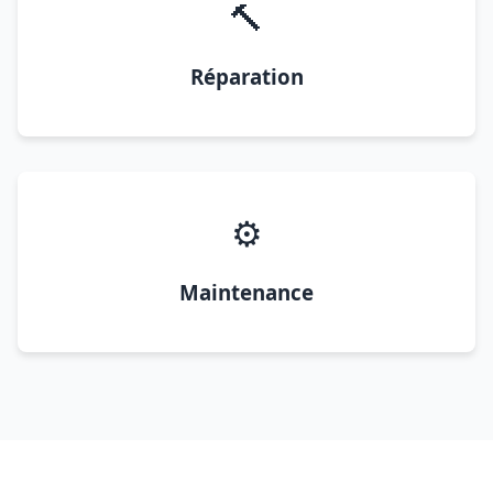
🔨
Réparation
⚙️
Maintenance