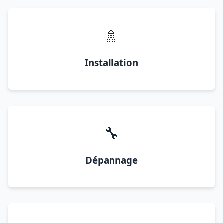
🚿
Installation
🔧
Dépannage