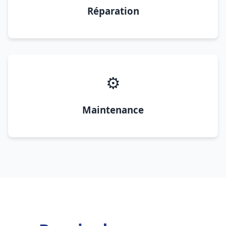
Réparation
⚙️
Maintenance