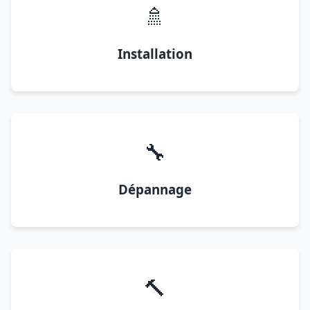
🚿
Installation
🔧
Dépannage
🔨