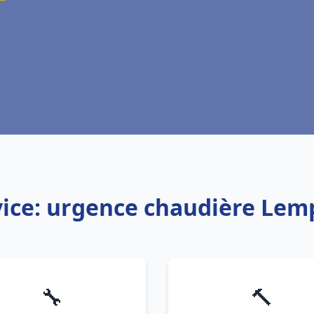
vice: urgence chaudière Lem
🔧
🔨