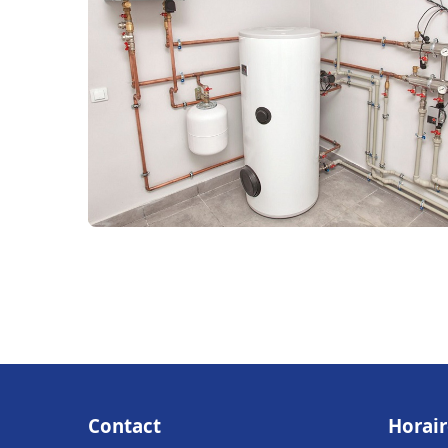
Contact
Horair