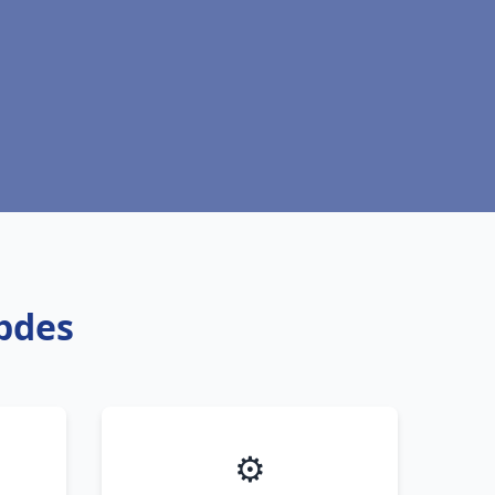
pdes
⚙️