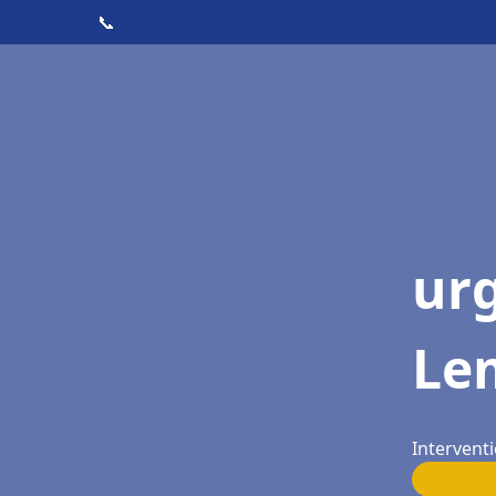
📞
ur
Le
Intervent