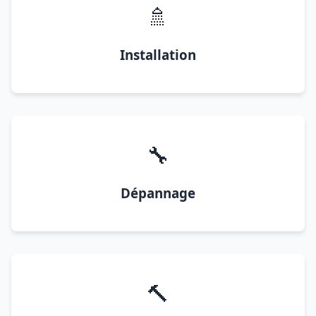
🚿
Installation
🔧
Dépannage
🔨