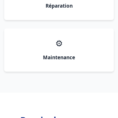
Réparation
⚙️
Maintenance