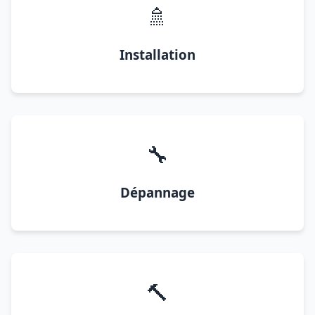
🚿
Installation
🔧
Dépannage
🔨