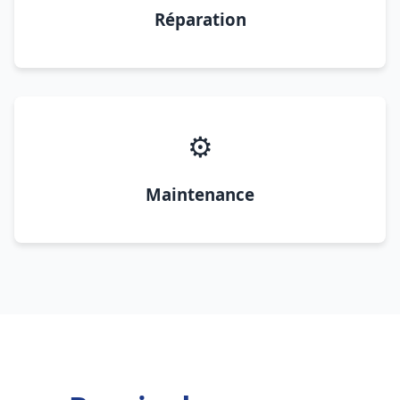
Réparation
⚙️
Maintenance