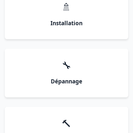
🚿
Installation
🔧
Dépannage
🔨