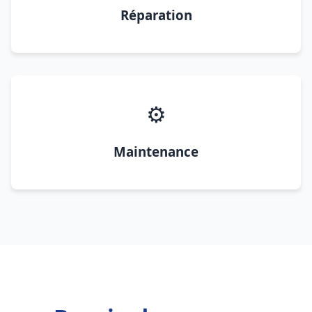
Réparation
⚙️
Maintenance