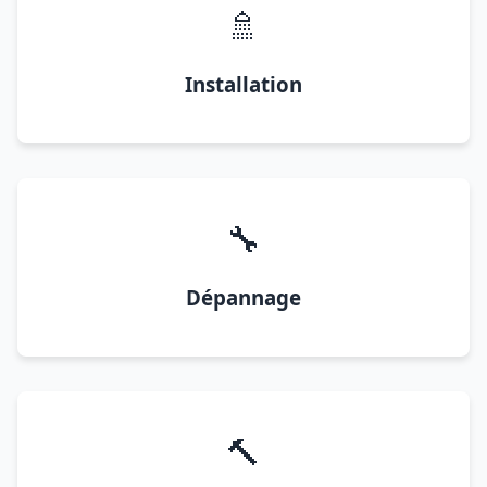
🚿
Installation
🔧
Dépannage
🔨