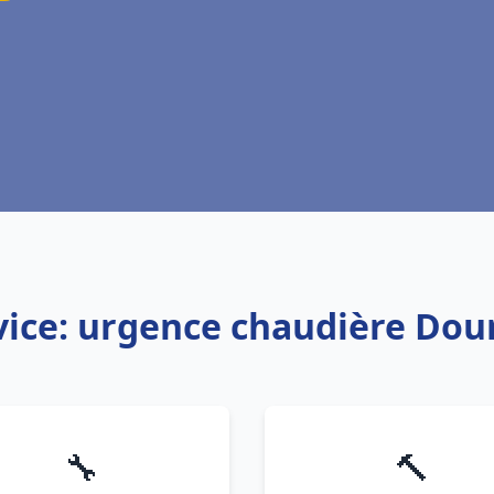
vice: urgence chaudière Dou
🔧
🔨