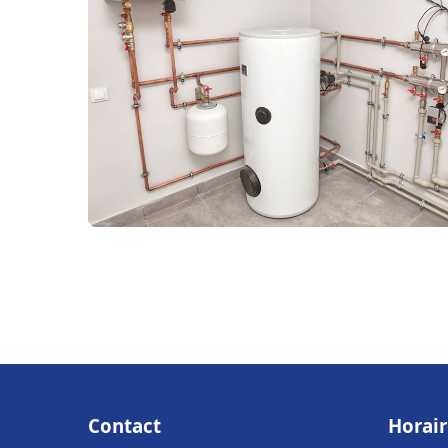
Contact
Horair