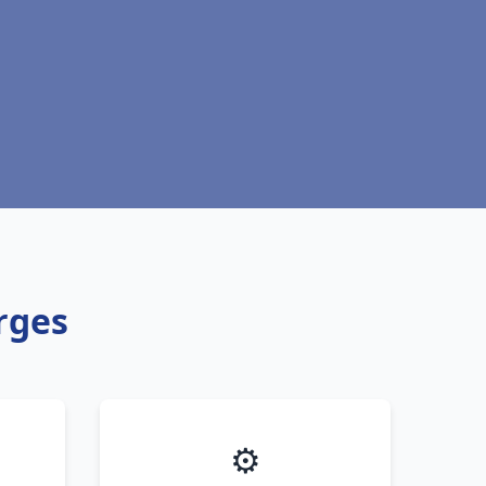
rges
⚙️