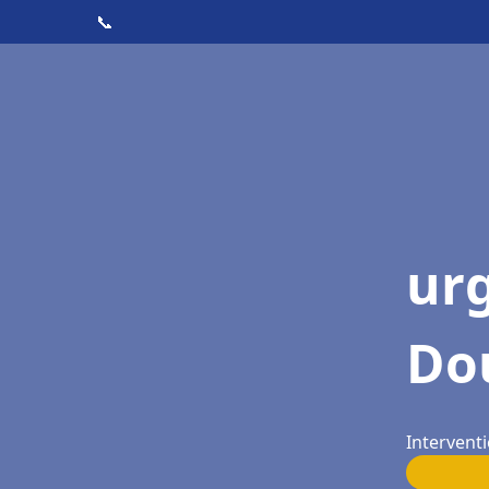
📞
ur
Do
Intervent