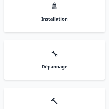
🚿
Installation
🔧
Dépannage
🔨