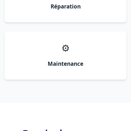
Réparation
⚙️
Maintenance