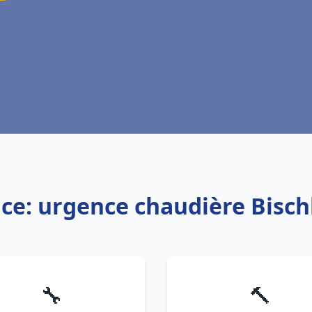
ice: urgence chaudière Bisc
🔧
🔨