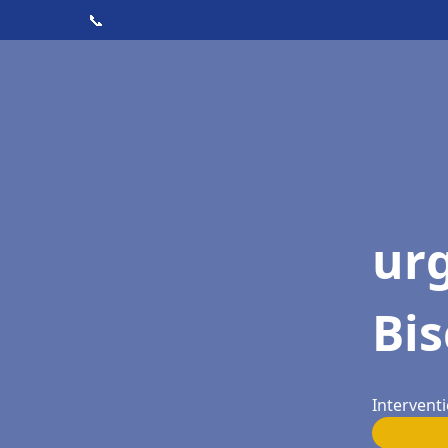
📞
ur
Bi
Intervent