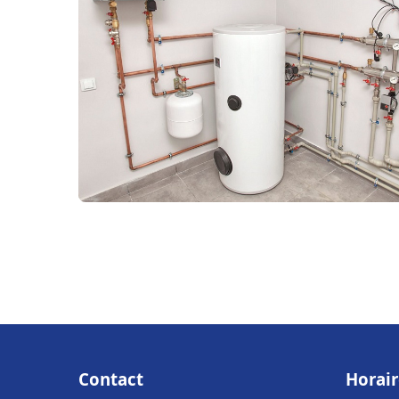
Contact
Horair