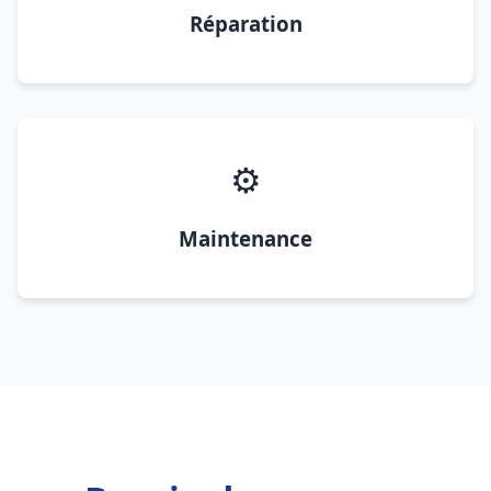
Réparation
⚙️
Maintenance