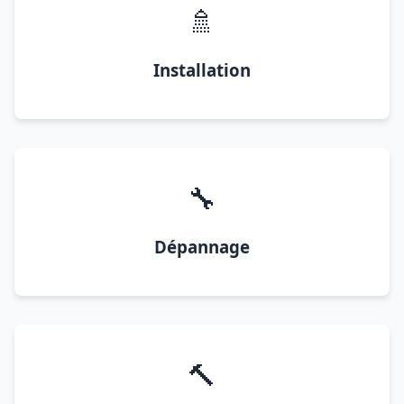
🚿
Installation
🔧
Dépannage
🔨