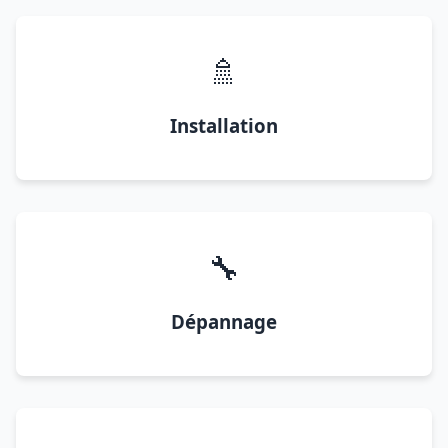
🚿
Installation
🔧
Dépannage