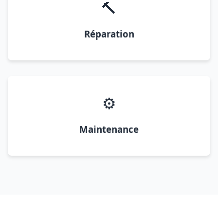
🔨
Réparation
⚙️
Maintenance