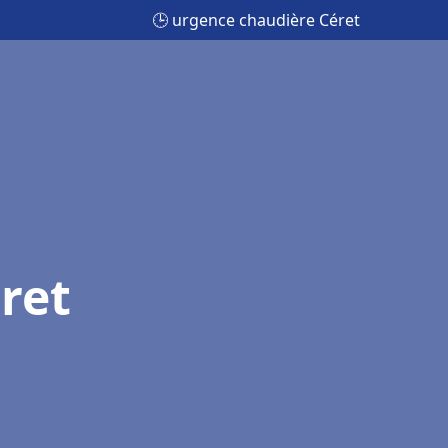
🕒 urgence chaudière Céret
ret