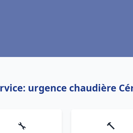
rvice: urgence chaudière Cé
🔧
🔨