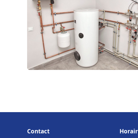
Contact
Horair