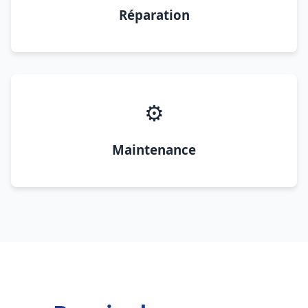
Réparation
⚙️
Maintenance