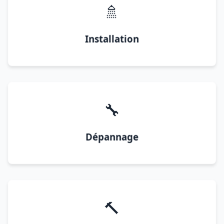
🚿
Installation
🔧
Dépannage
🔨