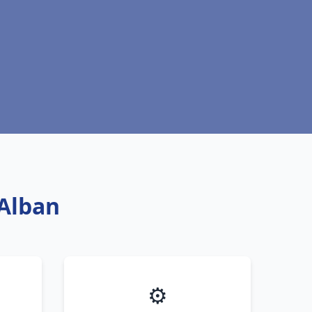
 Alban
⚙️