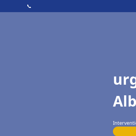
📞
ur
Al
Interventi