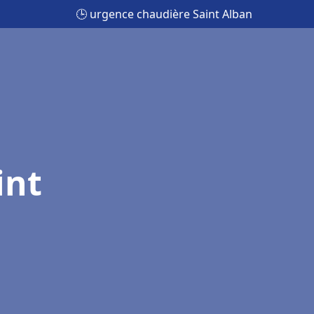
🕒 urgence chaudière Saint Alban
int