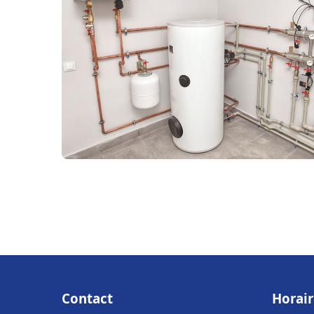
Contact
Horair