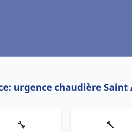
ce: urgence chaudière Saint
🔧
🔨