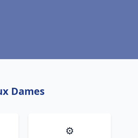
aux Dames
⚙️