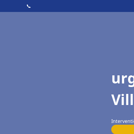
📞
ur
Vi
Interventi