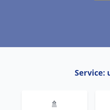
Service:
🚿