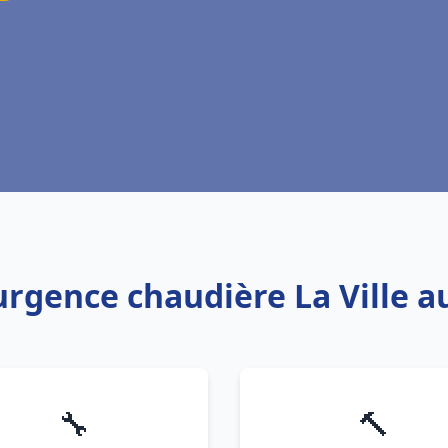
 urgence chaudière La Ville 
🔧
🔨