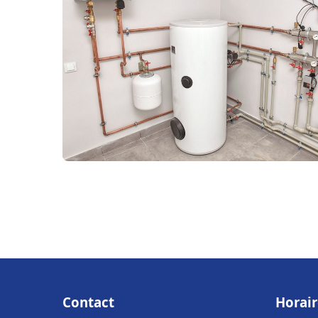
Contact
Horair