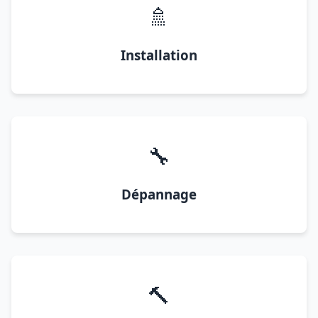
🚿
Installation
🔧
Dépannage
🔨