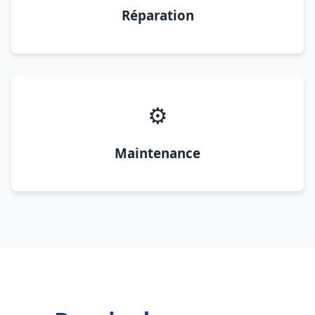
Réparation
⚙️
Maintenance