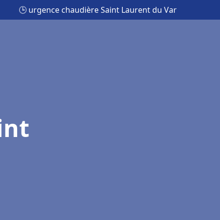
🕒 urgence chaudière Saint Laurent du Var
int