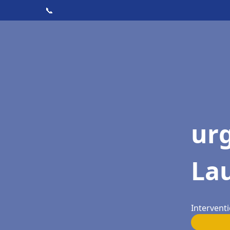
📞
ur
La
Interventi