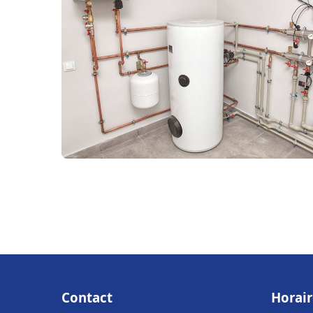
Contact
Horair