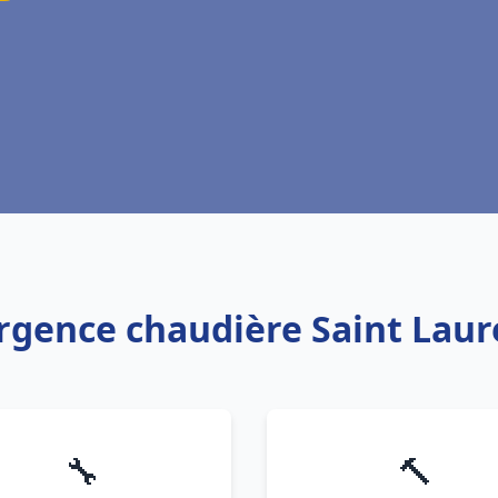
urgence chaudière Saint Laur
🔧
🔨