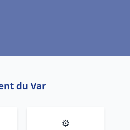
ent du Var
⚙️