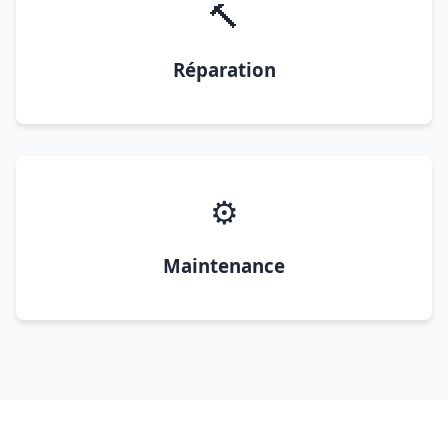
🔨
Réparation
⚙️
Maintenance