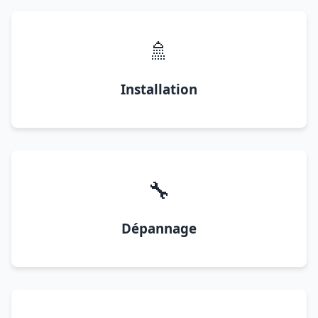
🚿
Installation
🔧
Dépannage