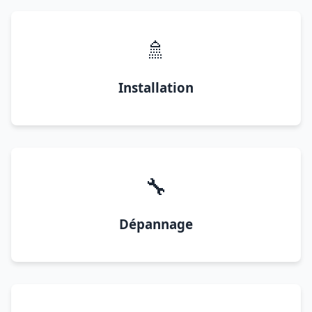
🚿
Installation
🔧
Dépannage