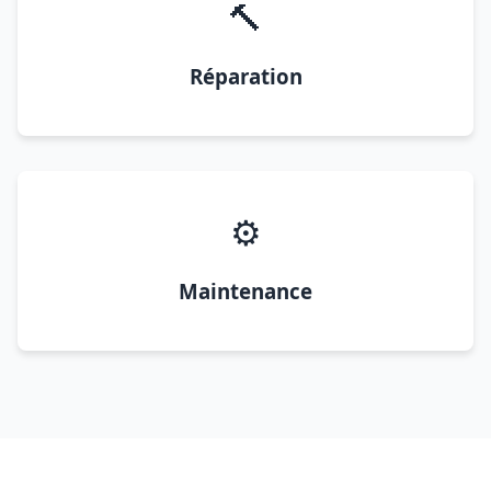
🔨
Réparation
⚙️
Maintenance