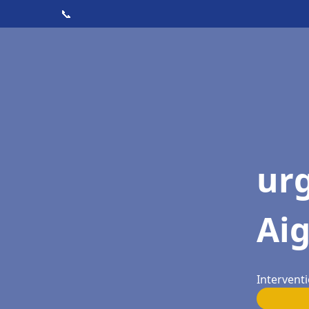
📞
ur
Ai
Intervent