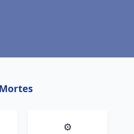
 Mortes
⚙️