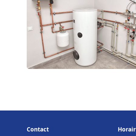
Contact
Horair