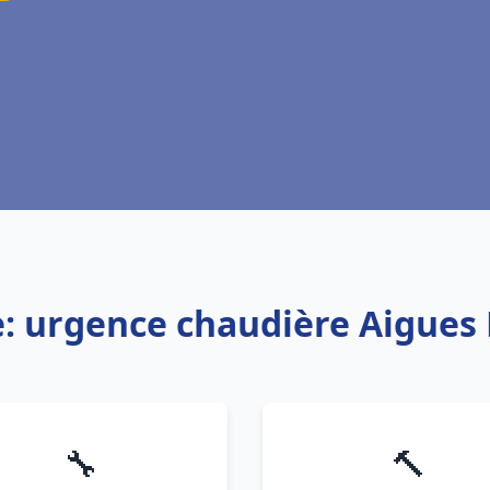
e: urgence chaudière Aigues
🔧
🔨