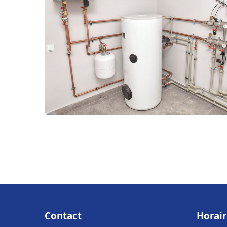
Contact
Horair