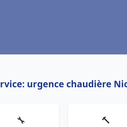
rvice: urgence chaudière Ni
🔧
🔨