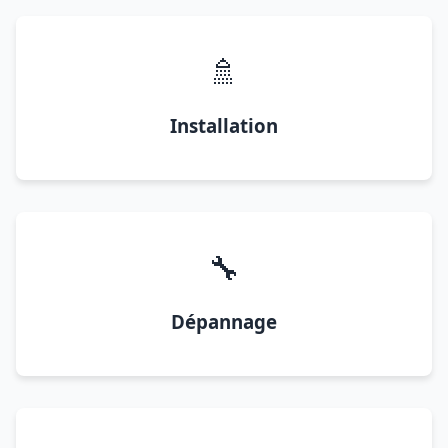
🚿
Installation
🔧
Dépannage