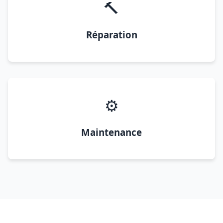
🔨
Réparation
⚙️
Maintenance