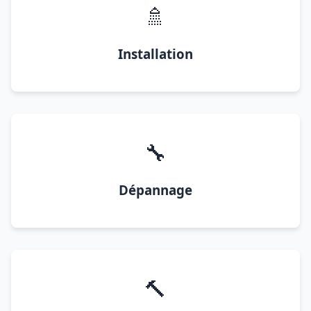
🚿
Installation
🔧
Dépannage
🔨