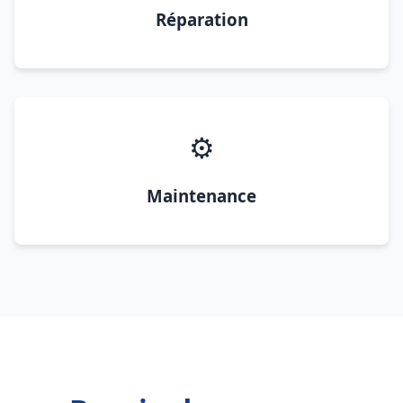
Réparation
⚙️
Maintenance