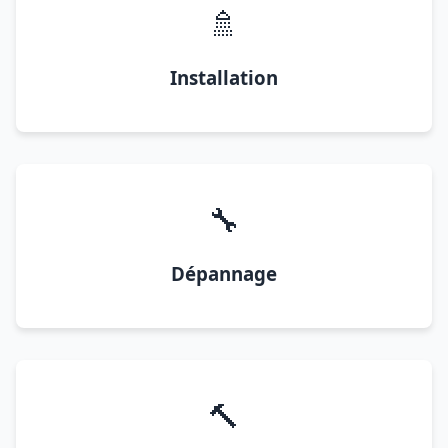
🚿
Installation
🔧
Dépannage
🔨