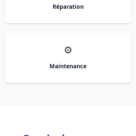
Réparation
⚙️
Maintenance