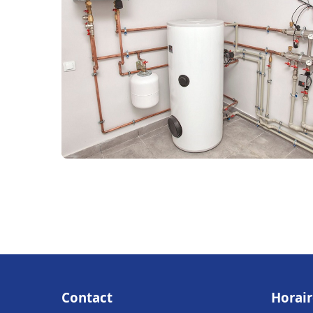
Contact
Horair