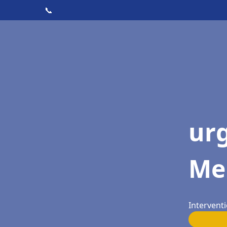
📞
ur
Me
Intervent