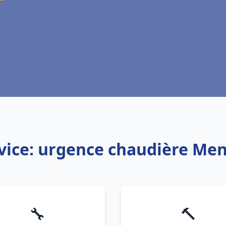
vice: urgence chaudière Me
🔧
🔨