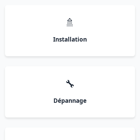
🚿
Installation
🔧
Dépannage