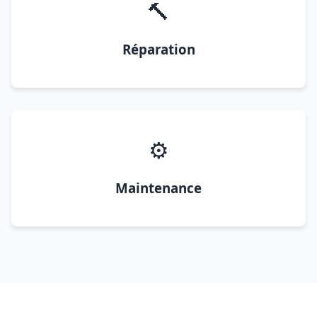
🔨
Réparation
⚙️
Maintenance