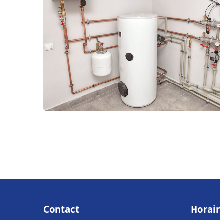
Contact
Horair