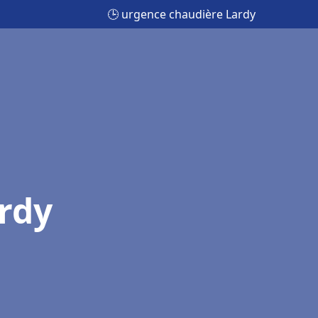
🕒 urgence chaudière Lardy
rdy