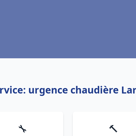
rvice: urgence chaudière La
🔧
🔨