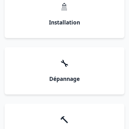
🚿
Installation
🔧
Dépannage
🔨