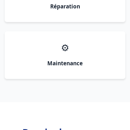
Réparation
⚙️
Maintenance