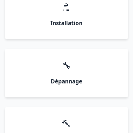
🚿
Installation
🔧
Dépannage
🔨