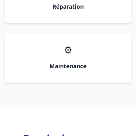
Réparation
⚙️
Maintenance