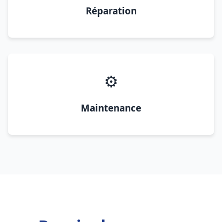
Réparation
⚙️
Maintenance