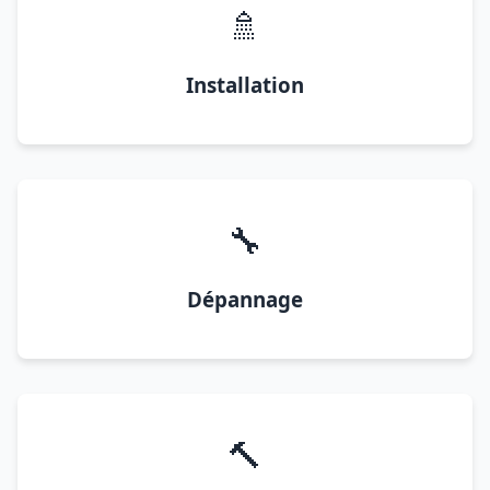
🚿
Installation
🔧
Dépannage
🔨