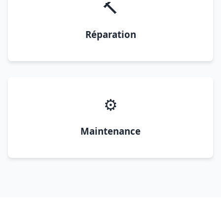
🔨
Réparation
⚙️
Maintenance