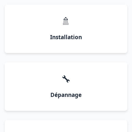
🚿
Installation
🔧
Dépannage