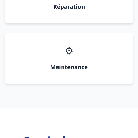
Réparation
⚙️
Maintenance