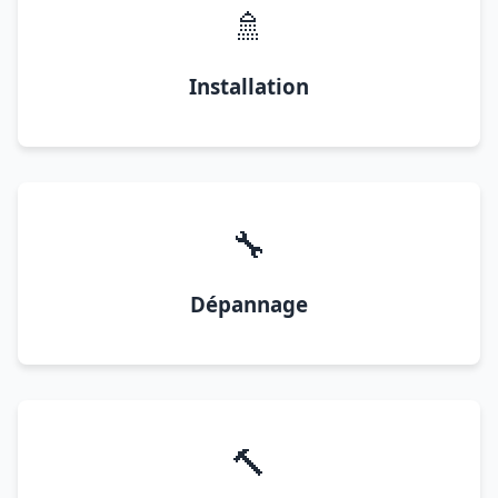
🚿
Installation
🔧
Dépannage
🔨