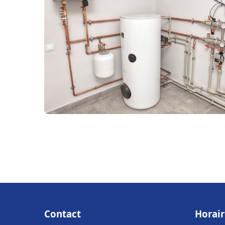
Contact
Horair