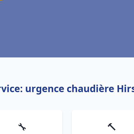
rvice: urgence chaudière Hir
🔧
🔨