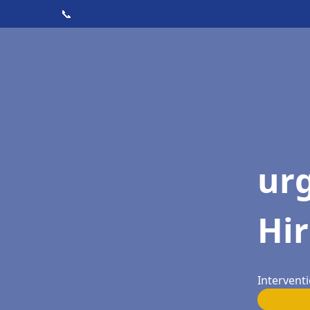
📞
ur
Hi
Interventi