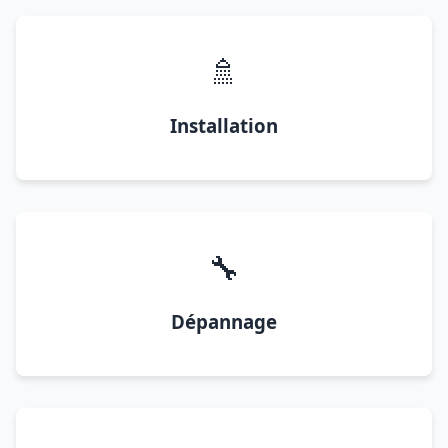
🚿
Installation
🔧
Dépannage