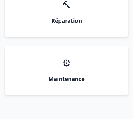
🔨
Réparation
⚙️
Maintenance