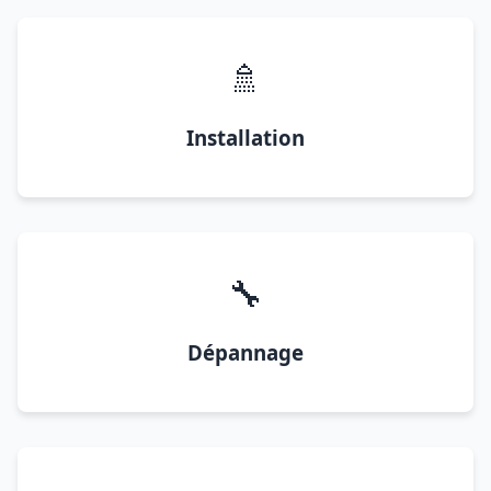
🚿
Installation
🔧
Dépannage