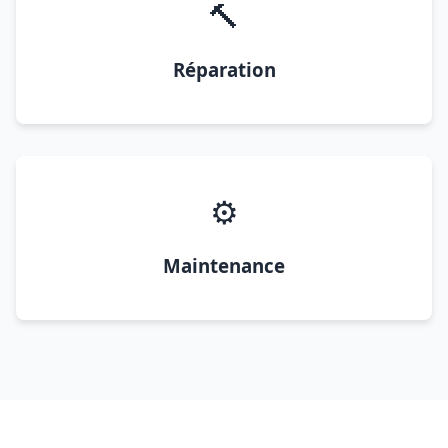
🔨
Réparation
⚙️
Maintenance