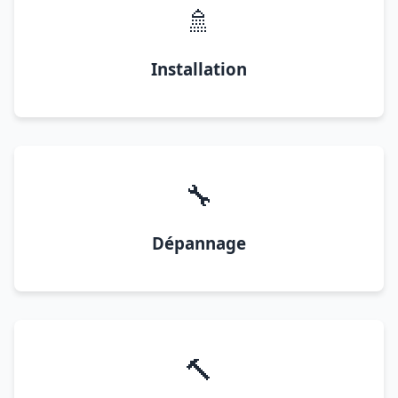
🚿
Installation
🔧
Dépannage
🔨