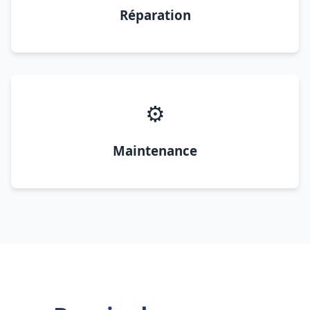
Réparation
⚙️
Maintenance