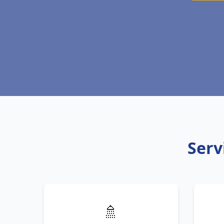
Serv
🚿