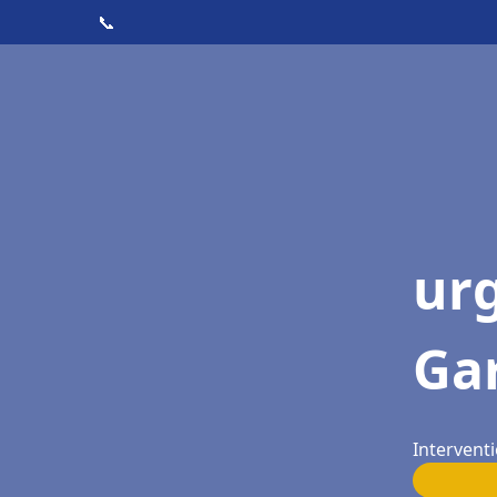
📞
ur
Ga
Intervent