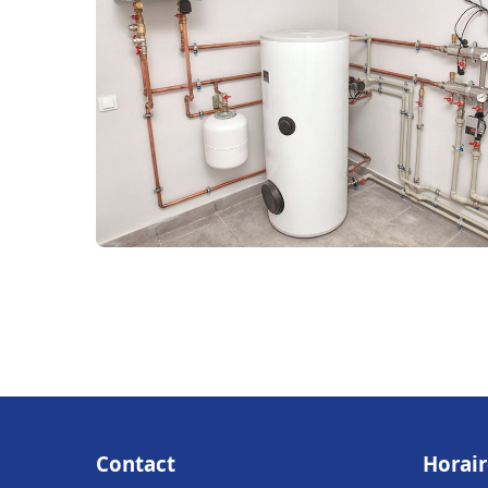
Contact
Horair