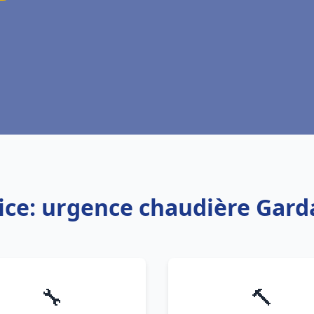
ice: urgence chaudière Gar
🔧
🔨