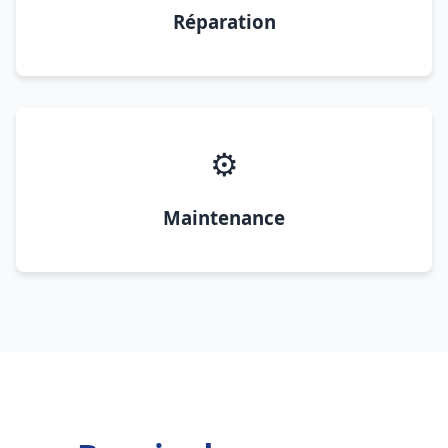
Réparation
⚙️
Maintenance