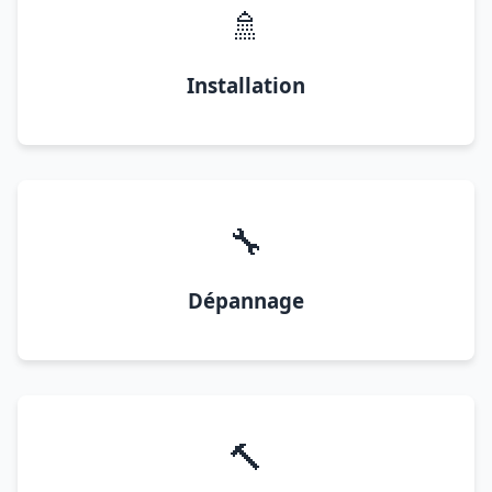
🚿
Installation
🔧
Dépannage
🔨