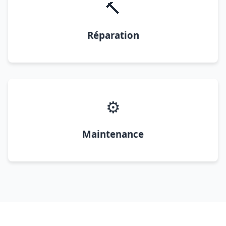
🔨
Réparation
⚙️
Maintenance