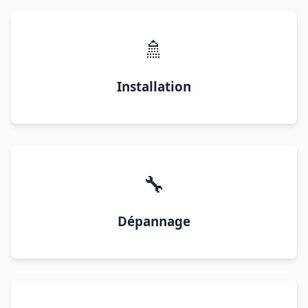
🚿
Installation
🔧
Dépannage