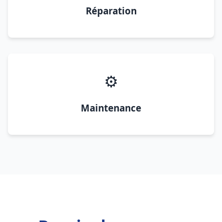
Réparation
⚙️
Maintenance