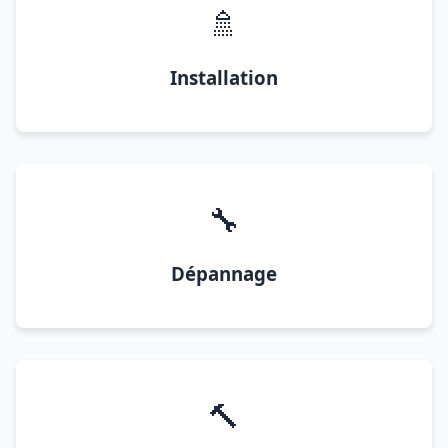
🚿
Installation
🔧
Dépannage
🔨