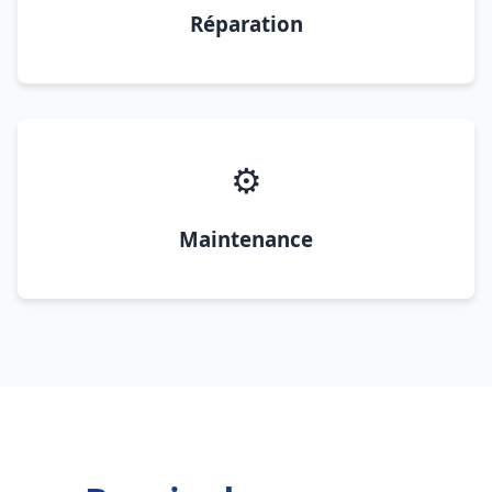
Réparation
⚙️
Maintenance