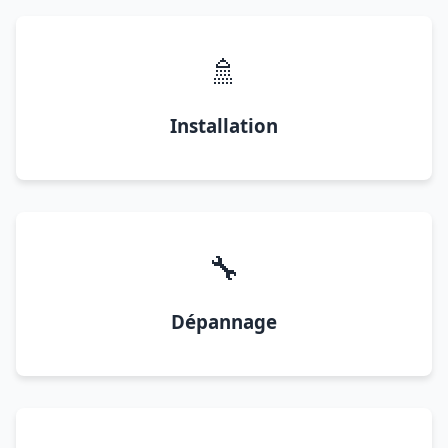
🚿
Installation
🔧
Dépannage