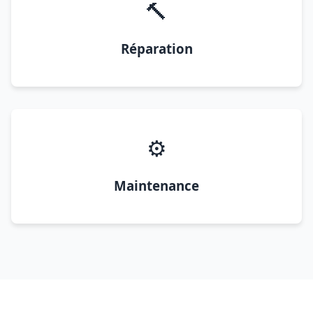
🔨
Réparation
⚙️
Maintenance