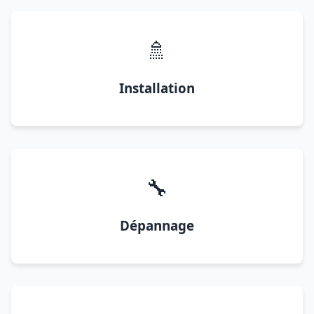
🚿
Installation
🔧
Dépannage