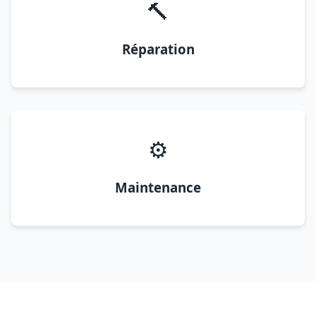
🔨
Réparation
⚙️
Maintenance