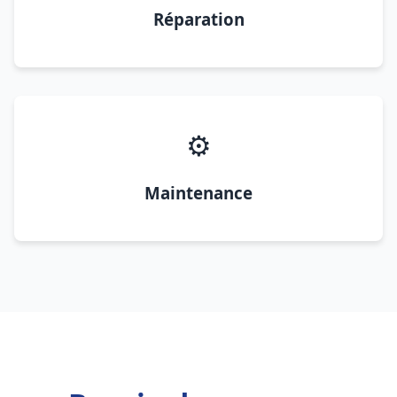
Réparation
⚙️
Maintenance