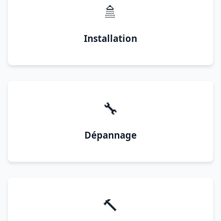
🚿
Installation
🔧
Dépannage
🔨