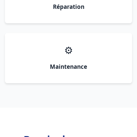
Réparation
⚙️
Maintenance