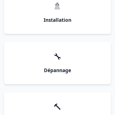
🚿
Installation
🔧
Dépannage
🔨