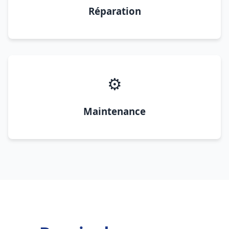
Réparation
⚙️
Maintenance