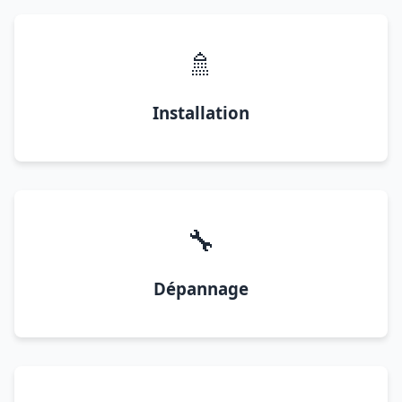
🚿
Installation
🔧
Dépannage