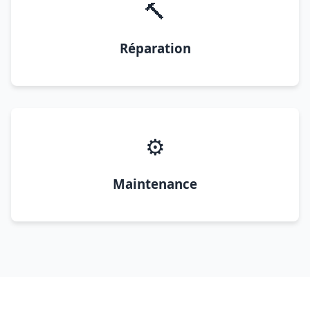
🔨
Réparation
⚙️
Maintenance