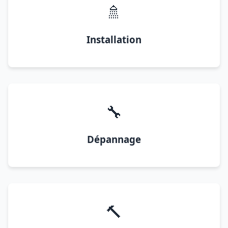
🚿
Installation
🔧
Dépannage
🔨