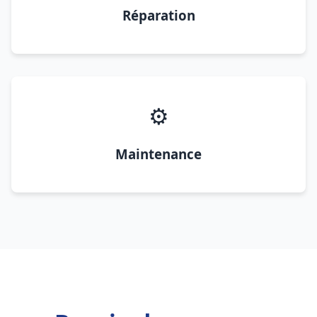
Réparation
⚙️
Maintenance